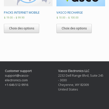
PACKS INTERNET MOBILE
VASCO RECHARGE
$
19.00
–
$
99.90
$
10.00
–
$
100.00
Choix des options
Choix des options
Customer support
Vasco Electronics LLC
support@vasco-
2232 Dell Range Blvd, Suite 245
electronics.com
- 3030
+1-646-512-9916
Cheyenne, WY 82009
United States